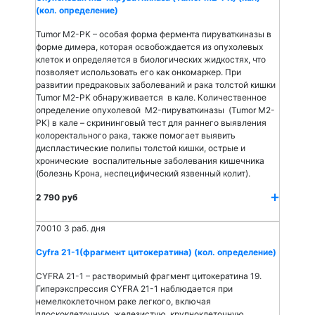
(кол. определение)
Tumor M2-PK – особая форма фермента пируваткиназы в
форме димера, которая освобождается из опухолевых
клеток и определяется в биологических жидкостях, что
позволяет использовать его как онкомаркер. При
развитии предраковых заболеваний и рака толстой кишки
Tumor M2-PK обнаруживается в кале. Количественное
определение опухолевой M2-пируваткиназы (Tumor M2-
PK) в кале – скрининговый тест для раннего выявления
колоректального рака, также помогает выявить
диспластические полипы толстой кишки, острые и
хронические воспалительные заболевания кишечника
(болезнь Крона, неспецифический язвенный колит).
2 790 руб
70010
3 раб. дня
Cyfra 21-1(фрагмент цитокератина) (кол. определение)
CYFRA 21-1 – растворимый фрагмент цитокератина 19.
Гиперэкспрессия CYFRA 21-1 наблюдается при
немелкоклеточном раке легкого, включая
плоскоклеточную, железистую, крупноклеточную