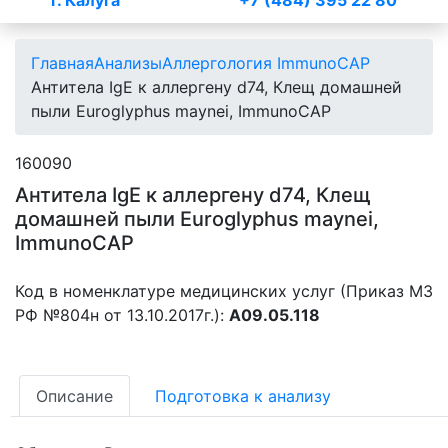
г. Калуга
+7 (484) 395 22 80
Главная
Анализы
Аллергология ImmunoCAР
Антитела IgE к аллергену d74, Клещ домашней
пыли Euroglyphus maynei, ImmunoCAP
160090
Антитела IgE к аллергену d74, Клещ
домашней пыли Euroglyphus maynei,
ImmunoCAP
Код в номенклатуре медицинских услуг (Приказ МЗ
РФ №804н от 13.10.2017г.):
A09.05.118
Описание
Подготовка к анализу