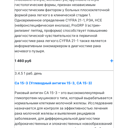
гистологические формы, признан независимым
прогностическим фактором у больных плоскоклеточной
формой рака легкого в клинической стадии 1.
Одновременное определение CYFRA 21-1, РЭА, НСЕ
(нейронспецифическая енолаза), ProGRP (гастрин-
рилизинг пептид, проформа) способствует повышению
диагностической чувствительности в первичной
диагностике рака легкого.CYFRA 21-1 также является
информативным онкомаркером в диагностике рака
мочевого пузыря.
1 460 руб
3.4.5
1 раб. день
Са 15-3 (Углеводный антиген 15-3, СА 15-3)
Раковый антиген СА 15-3 – это высокомолекулярный
гликопротеин муцинового типа, который вырабатывается
нормальными клетками молочной железы. Исследование
назначается для контроля за эффективностью лечения
рака молочной железы и выявления рецидивов
заболевания, для дифференциальной диагностики
доброкачественных и злокачественных новообразований