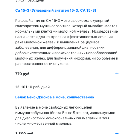
3.4.5
1 раб. день
Са 15-3 (Углеводный антиген 15-3, СА 15-3)
Раковый антиген СА 15-3 – это высокомолекулярный
гликопротеин муцинового типа, который вырабатывается
нормальными клетками молочной железы. Исследование
назначается для контроля за эффективностью лечения
рака молочной железы и выявления рецидивов
заболевания, для дифференциальной диагностики
доброкачественных и злокачественных новообразований
молочных желез, для получения информации об объеме и
распространенности опухоли.
770 руб
13-101
10 раб. дней
Белок Бенс-Джонса в моче, количественно
Выявление в моче свободных легких цепей
иммуноглобулинов (белка Бенс-Джонса), используемое
для диагностики моноклональных гаммапатий, в том
числе множественной миеломы.
3 800 руб