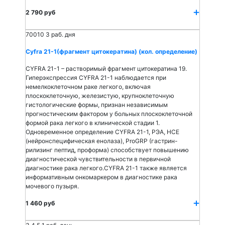
2 790 руб
70010
3 раб. дня
Cyfra 21-1(фрагмент цитокератина) (кол. определение)
CYFRA 21-1 – растворимый фрагмент цитокератина 19.
Гиперэкспрессия CYFRA 21-1 наблюдается при
немелкоклеточном раке легкого, включая
плоскоклеточную, железистую, крупноклеточную
гистологические формы, признан независимым
прогностическим фактором у больных плоскоклеточной
формой рака легкого в клинической стадии 1.
Одновременное определение CYFRA 21-1, РЭА, НСЕ
(нейронспецифическая енолаза), ProGRP (гастрин-
рилизинг пептид, проформа) способствует повышению
диагностической чувствительности в первичной
диагностике рака легкого.CYFRA 21-1 также является
информативным онкомаркером в диагностике рака
мочевого пузыря.
1 460 руб