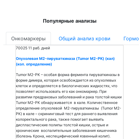
Популярные анализы
Онкомаркеры
Общий анализ крови
Гормо
70025
11 раб. дней
Опухолевая M2-пируваткиназа (Tumor M2-PK) (кал)
(кол. определение)
Tumor M2-PK – особая форма фермента пируваткиназы в
форме димера, которая освобождается из опухолевых
клеток и определяется в биологических жидкостях, что
позволяет использовать его как онкомаркер. При
развитии предраковых заболеваний и рака толстой кишки
Tumor M2-PK обнаруживается в кале. Количественное
определение опухолевой M2-пируваткиназы (Tumor M2-
PK) в кале – скрининговый тест для раннего выявления
колоректального рака, также помогает выявить
диспластические полипы толстой кишки, острые и
хронические воспалительные заболевания кишечника
(болезнь Крона, неспецифический язвенный колит).