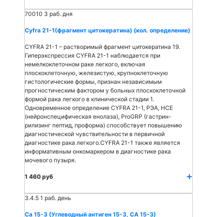
70010
3 раб. дня
Cyfra 21-1(фрагмент цитокератина) (кол. определение)
CYFRA 21-1 – растворимый фрагмент цитокератина 19.
Гиперэкспрессия CYFRA 21-1 наблюдается при
немелкоклеточном раке легкого, включая
плоскоклеточную, железистую, крупноклеточную
гистологические формы, признан независимым
прогностическим фактором у больных плоскоклеточной
формой рака легкого в клинической стадии 1.
Одновременное определение CYFRA 21-1, РЭА, НСЕ
(нейронспецифическая енолаза), ProGRP (гастрин-
рилизинг пептид, проформа) способствует повышению
диагностической чувствительности в первичной
диагностике рака легкого.CYFRA 21-1 также является
информативным онкомаркером в диагностике рака
мочевого пузыря.
1 460 руб
3.4.5
1 раб. день
Са 15-3 (Углеводный антиген 15-3, СА 15-3)