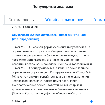
Популярные анализы
Онкомаркеры
Общий анализ крови
Гормо
70025
11 раб. дней
Опухолевая M2-пируваткиназа (Tumor M2-PK) (кал)
(кол. определение)
Tumor M2-PK – особая форма фермента пируваткиназы в
форме димера, которая освобождается из опухолевых
клеток и определяется в биологических жидкостях, что
позволяет использовать его как онкомаркер. При
развитии предраковых заболеваний и рака толстой кишки
Tumor M2-PK обнаруживается в кале. Количественное
определение опухолевой M2-пируваткиназы (Tumor M2-
PK) в кале – скрининговый тест для раннего выявления
колоректального рака, также помогает выявить
диспластические полипы толстой кишки, острые и
хронические воспалительные заболевания кишечника
(болезнь Крона, неспецифический язвенный колит).
2 790 руб