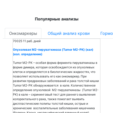
Популярные анализы
Онкомаркеры
Общий анализ крови
Гормо
70025
11 раб. дней
Опухолевая M2-пируваткиназа (Tumor M2-PK) (кал)
(кол. определение)
Tumor M2-PK – особая форма фермента пируваткиназы в
форме димера, которая освобождается из опухолевых
клеток и определяется в биологических жидкостях, что
позволяет использовать его как онкомаркер. При
развитии предраковых заболеваний и рака толстой кишки
Tumor M2-PK обнаруживается в кале. Количественное
определение опухолевой M2-пируваткиназы (Tumor M2-
PK) в кале – скрининговый тест для раннего выявления
колоректального рака, также помогает выявить
диспластические полипы толстой кишки, острые и
хронические воспалительные заболевания кишечника
(болезнь Крона, неспецифический язвенный колит).