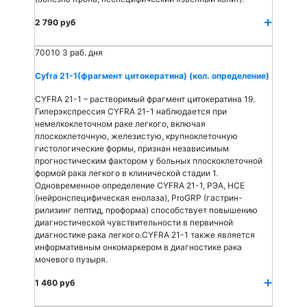
2 790 руб
70010
3 раб. дня
Cyfra 21-1(фрагмент цитокератина) (кол. определение)
CYFRA 21-1 – растворимый фрагмент цитокератина 19.
Гиперэкспрессия CYFRA 21-1 наблюдается при
немелкоклеточном раке легкого, включая
плоскоклеточную, железистую, крупноклеточную
гистологические формы, признан независимым
прогностическим фактором у больных плоскоклеточной
формой рака легкого в клинической стадии 1.
Одновременное определение CYFRA 21-1, РЭА, НСЕ
(нейронспецифическая енолаза), ProGRP (гастрин-
рилизинг пептид, проформа) способствует повышению
диагностической чувствительности в первичной
диагностике рака легкого.CYFRA 21-1 также является
информативным онкомаркером в диагностике рака
мочевого пузыря.
1 460 руб