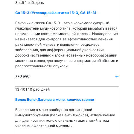
3.4.5
1 раб. день
Са 15-3 (Углеводный антиген 15-3, СА 15-3)
Раковый антиген СА 15-3 – это высокомолекулярный
гликопротеин муцинового типа, который вырабатывается
нормальными клетками молочной железы. Исследование
назначается для контроля за эффективностью лечения
рака молочной железы и выявления рецидивов
заболевания, для дифференциальной диагностики
доброкачественных и злокачественных новообразований
молочных желез, для получения информации об объеме и
распространенности опухоли.
770 руб
13-101
10 раб. дней
Белок Бенс-Джонса в моче, количественно
Выявление в моче свободных легких цепей
иммуноглобулинов (белка Бенс-Джонса), используемое
для диагностики моноклональных гаммапатий, в том
числе множественной миеломы.