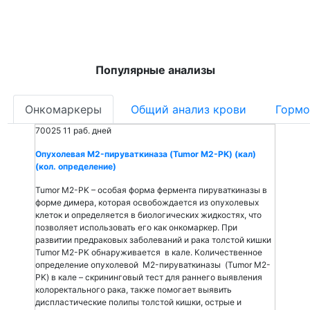
Популярные анализы
Онкомаркеры
Общий анализ крови
Гормо
70025
11 раб. дней
Опухолевая M2-пируваткиназа (Tumor M2-PK) (кал)
(кол. определение)
Tumor M2-PK – особая форма фермента пируваткиназы в
форме димера, которая освобождается из опухолевых
клеток и определяется в биологических жидкостях, что
позволяет использовать его как онкомаркер. При
развитии предраковых заболеваний и рака толстой кишки
Tumor M2-PK обнаруживается в кале. Количественное
определение опухолевой M2-пируваткиназы (Tumor M2-
PK) в кале – скрининговый тест для раннего выявления
колоректального рака, также помогает выявить
диспластические полипы толстой кишки, острые и