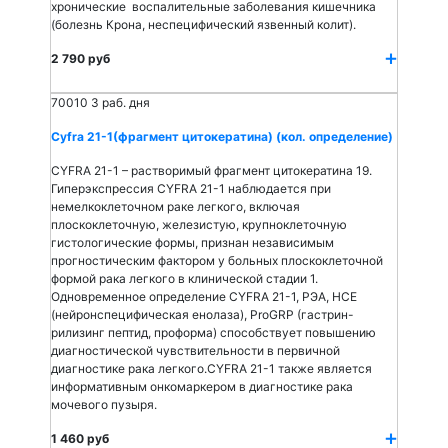
хронические воспалительные заболевания кишечника
(болезнь Крона, неспецифический язвенный колит).
2 790 руб
70010
3 раб. дня
Cyfra 21-1(фрагмент цитокератина) (кол. определение)
CYFRA 21-1 – растворимый фрагмент цитокератина 19.
Гиперэкспрессия CYFRA 21-1 наблюдается при
немелкоклеточном раке легкого, включая
плоскоклеточную, железистую, крупноклеточную
гистологические формы, признан независимым
прогностическим фактором у больных плоскоклеточной
формой рака легкого в клинической стадии 1.
Одновременное определение CYFRA 21-1, РЭА, НСЕ
(нейронспецифическая енолаза), ProGRP (гастрин-
рилизинг пептид, проформа) способствует повышению
диагностической чувствительности в первичной
диагностике рака легкого.CYFRA 21-1 также является
информативным онкомаркером в диагностике рака
мочевого пузыря.
1 460 руб