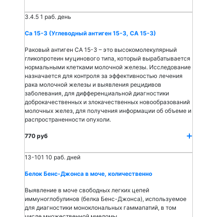
3.4.5
1 раб. день
Са 15-3 (Углеводный антиген 15-3, СА 15-3)
Раковый антиген СА 15-3 – это высокомолекулярный
гликопротеин муцинового типа, который вырабатывается
нормальными клетками молочной железы. Исследование
назначается для контроля за эффективностью лечения
рака молочной железы и выявления рецидивов
заболевания, для дифференциальной диагностики
доброкачественных и злокачественных новообразований
молочных желез, для получения информации об объеме и
распространенности опухоли.
770 руб
13-101
10 раб. дней
Белок Бенс-Джонса в моче, количественно
Выявление в моче свободных легких цепей
иммуноглобулинов (белка Бенс-Джонса), используемое
для диагностики моноклональных гаммапатий, в том
числе множественной миеломы.