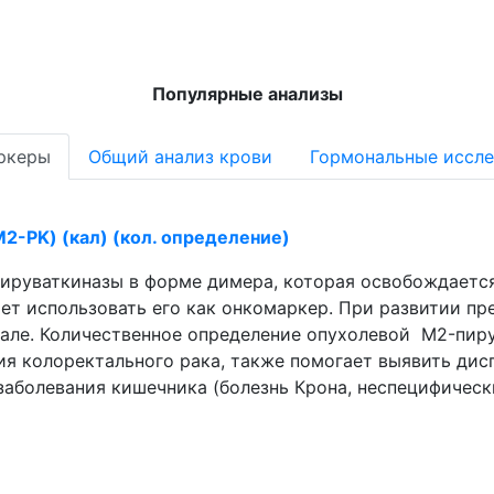
Популярные анализы
ркеры
Общий анализ крови
Гормональные иссл
2-PK) (кал) (кол. определение)
ируваткиназы в форме димера, которая освобождается
комаркер. При развитии предраковых заболеваний и рака толстой
але. Количественное определение опухолевой M2-пиру
ия колоректального рака, также помогает выявить дис
аболевания кишечника (болезнь Крона, неспецифически