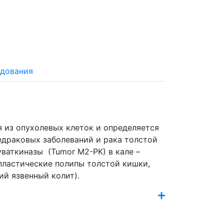
едования
 из опухолевых клеток и определяется
ваткиназы (Tumor M2-PK) в кале –
пластические полипы толстой кишки,
й язвенный колит).