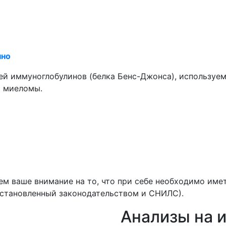
нно
ей иммуноглобулинов (белка Бенс-Джонса), используе
й миеломы.
м ваше внимание на то, что при себе необходимо им
 установленный законодательством и СНИЛС).
Анализы на 