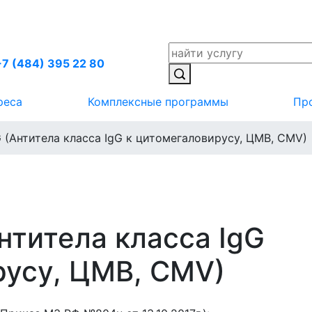
+7 (484) 395 22 80
реса
Комплексные программы
Пр
 (Антитела класса IgG к цитомегаловирусу, ЦМВ, CMV)
нтитела класса IgG
русу, ЦМВ, CMV)