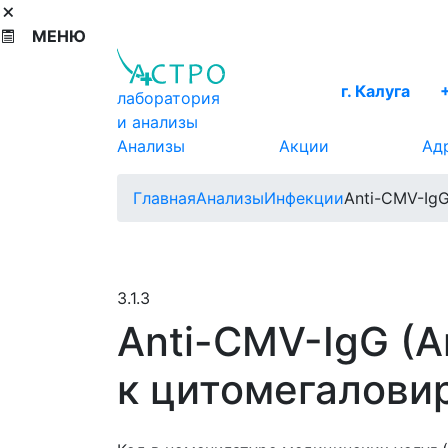
МЕНЮ
г. Калуга
лаборатория
и анализы
Анализы
Акции
Ад
Главная
Анализы
Инфекции
Anti-CMV-IgG
3.1.3
Anti-CMV-IgG (А
к цитомегалови