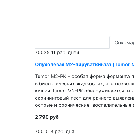
Онкома
70025
11 раб. дней
Опухолевая M2-пируваткиназа (Tumor M
Tumor M2-PK – особая форма фермента п
в биологических жидкостях, что позволяет использовать его как он
кишки Tumor M2-PK обнаруживается в к
скрининговый тест для раннего выявлен
острые и хронические воспалительные з
2 790 руб
70010
3 раб. дня