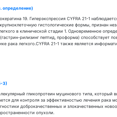
л. определение)
окератина 19. Гиперэкспрессия CYFRA 21-1 наблюдаетс
 крупноклеточную гистологические формы, признан не
егкого в клинической стадии 1. Одновременное опреде
 (гастрин-рилизинг пептид, проформа) способствует 
ике рака легкого.CYFRA 21-1 также является информа
5-3)
молекулярный гликопротеин муцинового типа, который
ается для контроля за эффективностью лечения рака 
агностики доброкачественных и злокачественных ново
пространенности опухоли.