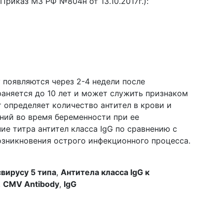
Приказ МЗ РФ №804н от 13.10.2017г.):
 появляются через 2-4 недели после
раняется до 10 лет и может служить признаком
 определяет количество антител в крови и
ний во время беременности при ее
ие титра антител класса IgG по сравнению с
озникновения острого инфекционного процесса.
свирусу 5 типа
,
Антитела класса IgG к
,
CMV Antibody
,
IgG