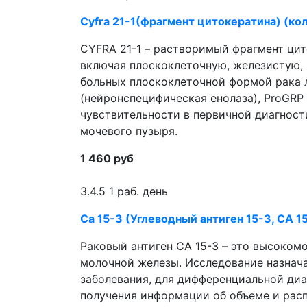
Cyfra 21-1(фрагмент цитокератина) (ко
CYFRA 21-1 – растворимый фрагмент цит
включая плоскоклеточную, железистую,
больных плоскоклеточной формой рака л
(нейронспецифическая енолаза), ProGRP
чувствительности в первичной диагност
мочевого пузыря.
1 460 руб
3.4.5
1 раб. день
Са 15-3 (Углеводный антиген 15-3, СА 1
Раковый антиген СА 15-3 – это высоко
молочной железы. Исследование назнач
заболевания, для дифференциальной ди
получения информации об объеме и рас