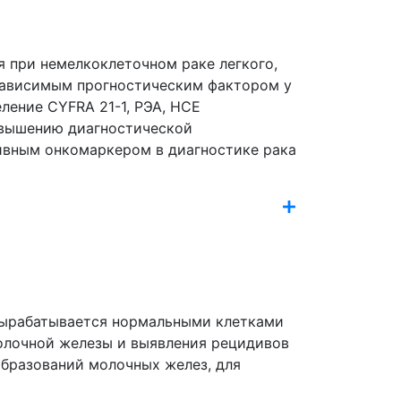
я при немелкоклеточном раке легкого,
зависимым прогностическим фактором у
ление CYFRA 21-1, РЭА, НСЕ
повышению диагностической
тивным онкомаркером в диагностике рака
 вырабатывается нормальными клетками
молочной железы и выявления рецидивов
образований молочных желез, для