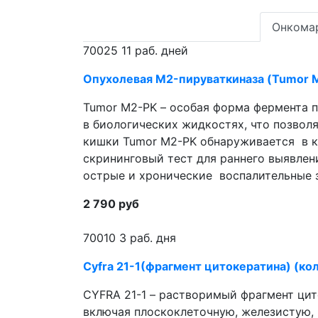
Онкома
70025
11 раб. дней
Опухолевая M2-пируваткиназа (Tumor M
Tumor M2-PK – особая форма фермента п
в биологических жидкостях, что позволяет использовать его как он
кишки Tumor M2-PK обнаруживается в к
скрининговый тест для раннего выявлен
острые и хронические воспалительные з
2 790 руб
70010
3 раб. дня
Cyfra 21-1(фрагмент цитокератина) (ко
CYFRA 21-1 – растворимый фрагмент цит
включая плоскоклеточную, железистую,