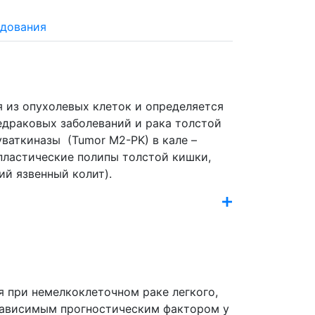
едования
 из опухолевых клеток и определяется
ваткиназы (Tumor M2-PK) в кале –
пластические полипы толстой кишки,
й язвенный колит).
я при немелкоклеточном раке легкого,
зависимым прогностическим фактором у