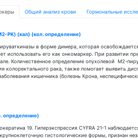
ркеры
Общий анализ крови
Гормональные иссл
2-PK) (кал) (кол. определение)
ируваткиназы в форме димера, которая освобождается
комаркер. При развитии предраковых заболеваний и рака толстой
але. Количественное определение опухолевой M2-пиру
ия колоректального рака, также помогает выявить дис
аболевания кишечника (болезнь Крона, неспецифически
л. определение)
окератина 19. Гиперэкспрессия CYFRA 21-1 наблюдаетс
 крупноклеточную гистологические формы, признан не