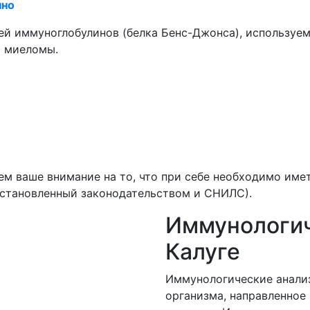
нно
ей иммуноглобулинов (белка Бенс-Джонса), используе
й миеломы.
м ваше внимание на то, что при себе необходимо им
 установленный законодательством и СНИЛС).
Иммунологич
Калуге
Иммунологические анализ
организма, направленное