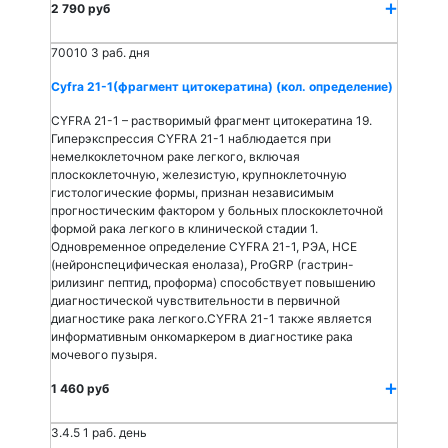
2 790 руб
70010
3 раб. дня
Cyfra 21-1(фрагмент цитокератина) (кол. определение)
CYFRA 21-1 – растворимый фрагмент цитокератина 19.
Гиперэкспрессия CYFRA 21-1 наблюдается при
немелкоклеточном раке легкого, включая
плоскоклеточную, железистую, крупноклеточную
гистологические формы, признан независимым
прогностическим фактором у больных плоскоклеточной
формой рака легкого в клинической стадии 1.
Одновременное определение CYFRA 21-1, РЭА, НСЕ
(нейронспецифическая енолаза), ProGRP (гастрин-
рилизинг пептид, проформа) способствует повышению
диагностической чувствительности в первичной
диагностике рака легкого.CYFRA 21-1 также является
информативным онкомаркером в диагностике рака
мочевого пузыря.
1 460 руб
3.4.5
1 раб. день