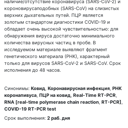
наличие/отсутствие коронавируса (SARS-CoV-2) и
короновирусаподобных (SARS-CoV) на слизистых
верхних дыхательных путей. ПЦР является
золотым стандартом диагностики COVID-19 и
обладает очень высокой чувствительностью: для
обнаружения вируса достаточно минимального
количества вирусных частиц в пробе. В
исследуемом материале выявляют фрагмент
генетического материала (РНК), характерный
только для вирусов SARS-СoV-2 и SARS-CoV. Срок
исполнения до 48 часов.
Синонимы:
Ковид
,
Коронавирусная инфекция
,
РНК
коронапивуса
,
ПЦР на ковид
,
Real-Time RT-PCR
,
RNA [real-time polymerase chain reaction
,
RT-PCR]
,
COVID-19 RT-PCR test
Срок выполнения:
2 раб. дня