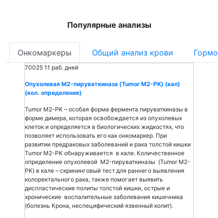
Популярные анализы
Онкомаркеры
Общий анализ крови
Гормо
70025
11 раб. дней
Опухолевая M2-пируваткиназа (Tumor M2-PK) (кал)
(кол. определение)
Tumor M2-PK – особая форма фермента пируваткиназы в
форме димера, которая освобождается из опухолевых
клеток и определяется в биологических жидкостях, что
позволяет использовать его как онкомаркер. При
развитии предраковых заболеваний и рака толстой кишки
Tumor M2-PK обнаруживается в кале. Количественное
определение опухолевой M2-пируваткиназы (Tumor M2-
PK) в кале – скрининговый тест для раннего выявления
колоректального рака, также помогает выявить
диспластические полипы толстой кишки, острые и
хронические воспалительные заболевания кишечника
(болезнь Крона, неспецифический язвенный колит).