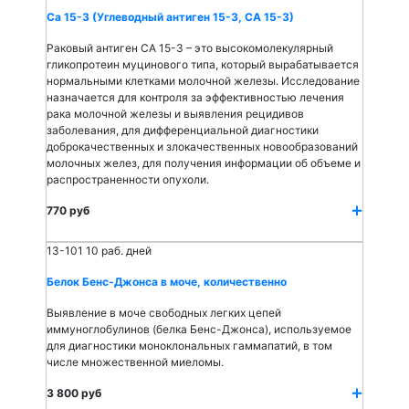
Са 15-3 (Углеводный антиген 15-3, СА 15-3)
Раковый антиген СА 15-3 – это высокомолекулярный
гликопротеин муцинового типа, который вырабатывается
нормальными клетками молочной железы. Исследование
назначается для контроля за эффективностью лечения
рака молочной железы и выявления рецидивов
заболевания, для дифференциальной диагностики
доброкачественных и злокачественных новообразований
молочных желез, для получения информации об объеме и
распространенности опухоли.
770 руб
13-101
10 раб. дней
Белок Бенс-Джонса в моче, количественно
Выявление в моче свободных легких цепей
иммуноглобулинов (белка Бенс-Джонса), используемое
для диагностики моноклональных гаммапатий, в том
числе множественной миеломы.
3 800 руб