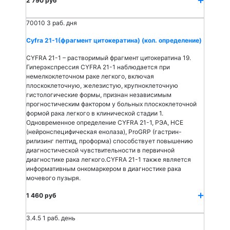
2 790 руб
70010
3 раб. дня
Cyfra 21-1(фрагмент цитокератина) (кол. определение)
CYFRA 21-1 – растворимый фрагмент цитокератина 19.
Гиперэкспрессия CYFRA 21-1 наблюдается при
немелкоклеточном раке легкого, включая
плоскоклеточную, железистую, крупноклеточную
гистологические формы, признан независимым
прогностическим фактором у больных плоскоклеточной
формой рака легкого в клинической стадии 1.
Одновременное определение CYFRA 21-1, РЭА, НСЕ
(нейронспецифическая енолаза), ProGRP (гастрин-
рилизинг пептид, проформа) способствует повышению
диагностической чувствительности в первичной
диагностике рака легкого.CYFRA 21-1 также является
информативным онкомаркером в диагностике рака
мочевого пузыря.
1 460 руб
3.4.5
1 раб. день