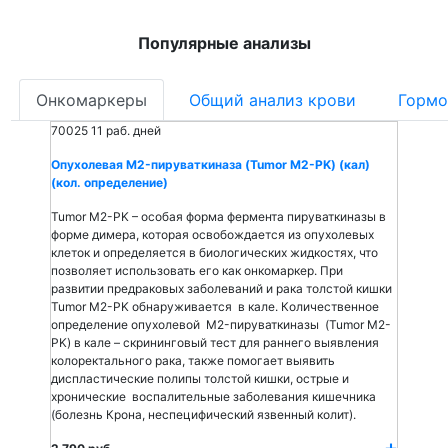
Популярные анализы
Онкомаркеры
Общий анализ крови
Гормо
70025
11 раб. дней
Опухолевая M2-пируваткиназа (Tumor M2-PK) (кал)
(кол. определение)
Tumor M2-PK – особая форма фермента пируваткиназы в
форме димера, которая освобождается из опухолевых
клеток и определяется в биологических жидкостях, что
позволяет использовать его как онкомаркер. При
развитии предраковых заболеваний и рака толстой кишки
Tumor M2-PK обнаруживается в кале. Количественное
определение опухолевой M2-пируваткиназы (Tumor M2-
PK) в кале – скрининговый тест для раннего выявления
колоректального рака, также помогает выявить
диспластические полипы толстой кишки, острые и
хронические воспалительные заболевания кишечника
(болезнь Крона, неспецифический язвенный колит).