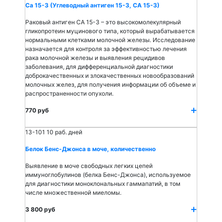
Са 15-3 (Углеводный антиген 15-3, СА 15-3)
Раковый антиген СА 15-3 – это высокомолекулярный
гликопротеин муцинового типа, который вырабатывается
нормальными клетками молочной железы. Исследование
назначается для контроля за эффективностью лечения
рака молочной железы и выявления рецидивов
заболевания, для дифференциальной диагностики
доброкачественных и злокачественных новообразований
молочных желез, для получения информации об объеме и
распространенности опухоли.
770 руб
13-101
10 раб. дней
Белок Бенс-Джонса в моче, количественно
Выявление в моче свободных легких цепей
иммуноглобулинов (белка Бенс-Джонса), используемое
для диагностики моноклональных гаммапатий, в том
числе множественной миеломы.
3 800 руб