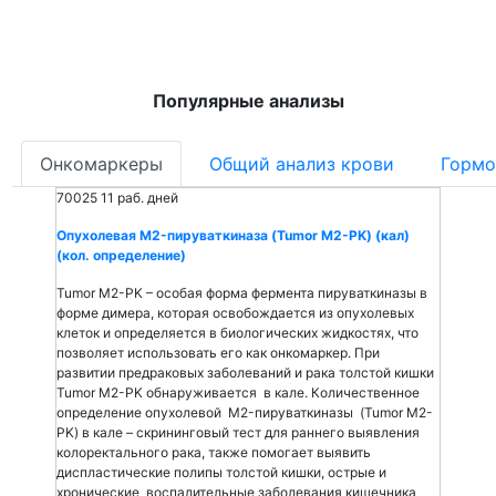
Популярные анализы
Онкомаркеры
Общий анализ крови
Гормо
70025
11 раб. дней
Опухолевая M2-пируваткиназа (Tumor M2-PK) (кал)
(кол. определение)
Tumor M2-PK – особая форма фермента пируваткиназы в
форме димера, которая освобождается из опухолевых
клеток и определяется в биологических жидкостях, что
позволяет использовать его как онкомаркер. При
развитии предраковых заболеваний и рака толстой кишки
Tumor M2-PK обнаруживается в кале. Количественное
определение опухолевой M2-пируваткиназы (Tumor M2-
PK) в кале – скрининговый тест для раннего выявления
колоректального рака, также помогает выявить
диспластические полипы толстой кишки, острые и
хронические воспалительные заболевания кишечника