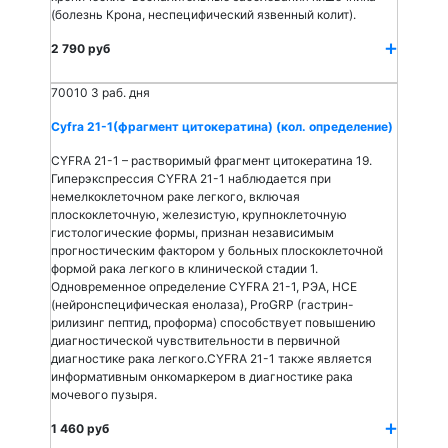
(болезнь Крона, неспецифический язвенный колит).
2 790 руб
70010
3 раб. дня
Cyfra 21-1(фрагмент цитокератина) (кол. определение)
CYFRA 21-1 – растворимый фрагмент цитокератина 19.
Гиперэкспрессия CYFRA 21-1 наблюдается при
немелкоклеточном раке легкого, включая
плоскоклеточную, железистую, крупноклеточную
гистологические формы, признан независимым
прогностическим фактором у больных плоскоклеточной
формой рака легкого в клинической стадии 1.
Одновременное определение CYFRA 21-1, РЭА, НСЕ
(нейронспецифическая енолаза), ProGRP (гастрин-
рилизинг пептид, проформа) способствует повышению
диагностической чувствительности в первичной
диагностике рака легкого.CYFRA 21-1 также является
информативным онкомаркером в диагностике рака
мочевого пузыря.
1 460 руб