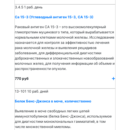
3.4.5
1 раб. день
Са 15-3 (Углеводный антиген 15-3, СА 15-3)
Раковый антиген СА 15-3 – это высокомолекулярный
гликопротеин муцинового типа, который вырабатывается
нормальными клетками молочной железы. Исследование
назначается для контроля за эффективностью лечения
рака молочной железы и выявления рецидивов
заболевания, для дифференциальной диагностики
доброкачественных и злокачественных новообразований
молочных желез, для получения информации об объеме и
распространенности опухоли.
770 руб
13-101
10 раб. дней
Белок Бенс-Джонса в моче, количественно
Выявление в моче свободных легких цепей
иммуноглобулинов (белка Бенс-Джонса), используемое
для диагностики моноклональных гаммапатий, в том
числе множественной миеломы.