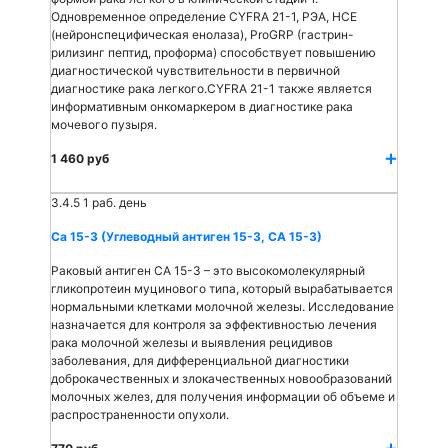
Одновременное определение CYFRA 21-1, РЭА, НСЕ
(нейронспецифическая енолаза), ProGRP (гастрин-
рилизинг пептид, проформа) способствует повышению
диагностической чувствительности в первичной
диагностике рака легкого.CYFRA 21-1 также является
информативным онкомаркером в диагностике рака
мочевого пузыря.
1 460 руб
3.4.5
1 раб. день
Са 15-3 (Углеводный антиген 15-3, СА 15-3)
Раковый антиген СА 15-3 – это высокомолекулярный
гликопротеин муцинового типа, который вырабатывается
нормальными клетками молочной железы. Исследование
назначается для контроля за эффективностью лечения
рака молочной железы и выявления рецидивов
заболевания, для дифференциальной диагностики
доброкачественных и злокачественных новообразований
молочных желез, для получения информации об объеме и
распространенности опухоли.