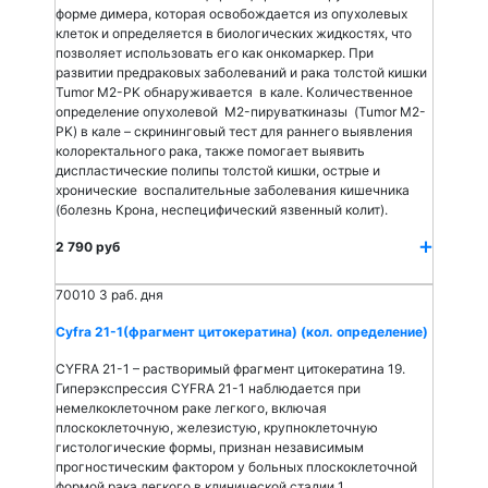
форме димера, которая освобождается из опухолевых
клеток и определяется в биологических жидкостях, что
позволяет использовать его как онкомаркер. При
развитии предраковых заболеваний и рака толстой кишки
Tumor M2-PK обнаруживается в кале. Количественное
определение опухолевой M2-пируваткиназы (Tumor M2-
PK) в кале – скрининговый тест для раннего выявления
колоректального рака, также помогает выявить
диспластические полипы толстой кишки, острые и
хронические воспалительные заболевания кишечника
(болезнь Крона, неспецифический язвенный колит).
2 790 руб
70010
3 раб. дня
Cyfra 21-1(фрагмент цитокератина) (кол. определение)
CYFRA 21-1 – растворимый фрагмент цитокератина 19.
Гиперэкспрессия CYFRA 21-1 наблюдается при
немелкоклеточном раке легкого, включая
плоскоклеточную, железистую, крупноклеточную
гистологические формы, признан независимым
прогностическим фактором у больных плоскоклеточной
формой рака легкого в клинической стадии 1.