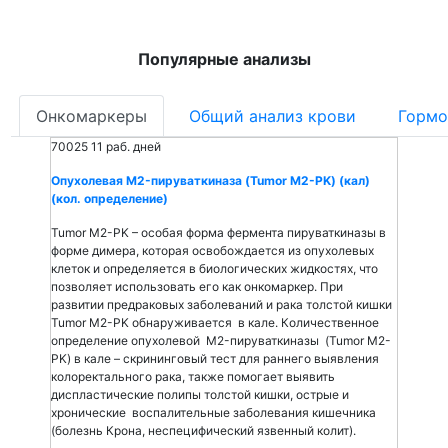
Популярные анализы
Онкомаркеры
Общий анализ крови
Гормо
70025
11 раб. дней
Опухолевая M2-пируваткиназа (Tumor M2-PK) (кал)
(кол. определение)
Tumor M2-PK – особая форма фермента пируваткиназы в
форме димера, которая освобождается из опухолевых
клеток и определяется в биологических жидкостях, что
позволяет использовать его как онкомаркер. При
развитии предраковых заболеваний и рака толстой кишки
Tumor M2-PK обнаруживается в кале. Количественное
определение опухолевой M2-пируваткиназы (Tumor M2-
PK) в кале – скрининговый тест для раннего выявления
колоректального рака, также помогает выявить
диспластические полипы толстой кишки, острые и
хронические воспалительные заболевания кишечника
(болезнь Крона, неспецифический язвенный колит).