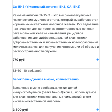
Са 15-3 (Углеводный антиген 15-3, СА 15-3)
Раковый антиген СА 15-3 – это высокомолекулярный
гликопротеин муцинового типа, который вырабатывается
нормальными клетками молочной железы. Исследование
назначается для контроля за эффективностью лечения
рака молочной железы и выявления рецидивов
заболевания, для дифференциальной диагностики
доброкачественных и злокачественных новообразований
молочных желез, для получения информации об объеме и
распространенности опухоли.
770 руб
13-101
10 раб. дней
Белок Бенс-Джонса в моче, количественно
Выявление в моче свободных легких цепей
иммуноглобулинов (белка Бенс-Джонса), используемое
для диагностики моноклональных гаммапатий, в том
числе множественной миеломы.
3 800 руб