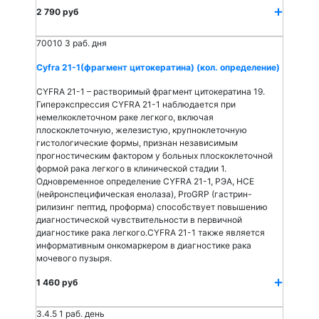
2 790 руб
70010
3 раб. дня
Cyfra 21-1(фрагмент цитокератина) (кол. определение)
CYFRA 21-1 – растворимый фрагмент цитокератина 19.
Гиперэкспрессия CYFRA 21-1 наблюдается при
немелкоклеточном раке легкого, включая
плоскоклеточную, железистую, крупноклеточную
гистологические формы, признан независимым
прогностическим фактором у больных плоскоклеточной
формой рака легкого в клинической стадии 1.
Одновременное определение CYFRA 21-1, РЭА, НСЕ
(нейронспецифическая енолаза), ProGRP (гастрин-
рилизинг пептид, проформа) способствует повышению
диагностической чувствительности в первичной
диагностике рака легкого.CYFRA 21-1 также является
информативным онкомаркером в диагностике рака
мочевого пузыря.
1 460 руб
3.4.5
1 раб. день