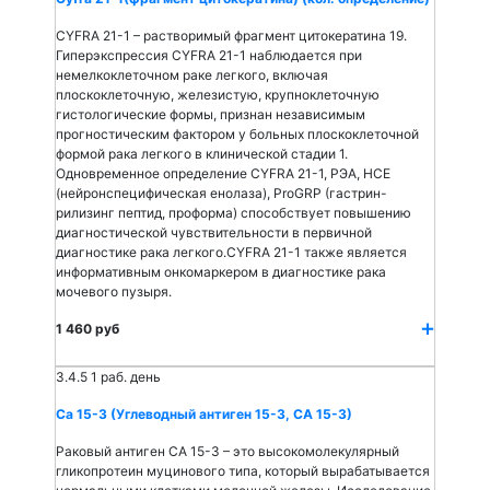
CYFRA 21-1 – растворимый фрагмент цитокератина 19.
Гиперэкспрессия CYFRA 21-1 наблюдается при
немелкоклеточном раке легкого, включая
плоскоклеточную, железистую, крупноклеточную
гистологические формы, признан независимым
прогностическим фактором у больных плоскоклеточной
формой рака легкого в клинической стадии 1.
Одновременное определение CYFRA 21-1, РЭА, НСЕ
(нейронспецифическая енолаза), ProGRP (гастрин-
рилизинг пептид, проформа) способствует повышению
диагностической чувствительности в первичной
диагностике рака легкого.CYFRA 21-1 также является
информативным онкомаркером в диагностике рака
мочевого пузыря.
1 460 руб
3.4.5
1 раб. день
Са 15-3 (Углеводный антиген 15-3, СА 15-3)
Раковый антиген СА 15-3 – это высокомолекулярный
гликопротеин муцинового типа, который вырабатывается