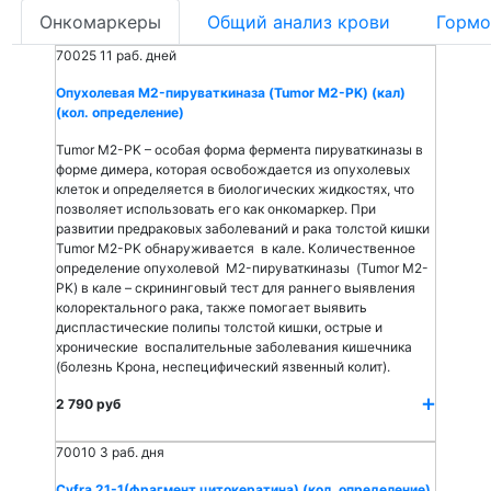
Онкомаркеры
Общий анализ крови
Гормо
70025
11 раб. дней
Опухолевая M2-пируваткиназа (Tumor M2-PK) (кал)
(кол. определение)
Tumor M2-PK – особая форма фермента пируваткиназы в
форме димера, которая освобождается из опухолевых
клеток и определяется в биологических жидкостях, что
позволяет использовать его как онкомаркер. При
развитии предраковых заболеваний и рака толстой кишки
Tumor M2-PK обнаруживается в кале. Количественное
определение опухолевой M2-пируваткиназы (Tumor M2-
PK) в кале – скрининговый тест для раннего выявления
колоректального рака, также помогает выявить
диспластические полипы толстой кишки, острые и
хронические воспалительные заболевания кишечника
(болезнь Крона, неспецифический язвенный колит).
2 790 руб
70010
3 раб. дня
Cyfra 21-1(фрагмент цитокератина) (кол. определение)