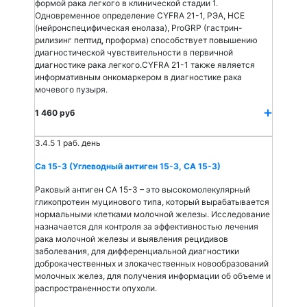
формой рака легкого в клинической стадии 1.
Одновременное определение CYFRA 21-1, РЭА, НСЕ
(нейронспецифическая енолаза), ProGRP (гастрин-
рилизинг пептид, проформа) способствует повышению
диагностической чувствительности в первичной
диагностике рака легкого.CYFRA 21-1 также является
информативным онкомаркером в диагностике рака
мочевого пузыря.
1 460 руб
3.4.5
1 раб. день
Са 15-3 (Углеводный антиген 15-3, СА 15-3)
Раковый антиген СА 15-3 – это высокомолекулярный
гликопротеин муцинового типа, который вырабатывается
нормальными клетками молочной железы. Исследование
назначается для контроля за эффективностью лечения
рака молочной железы и выявления рецидивов
заболевания, для дифференциальной диагностики
доброкачественных и злокачественных новообразований
молочных желез, для получения информации об объеме и
распространенности опухоли.