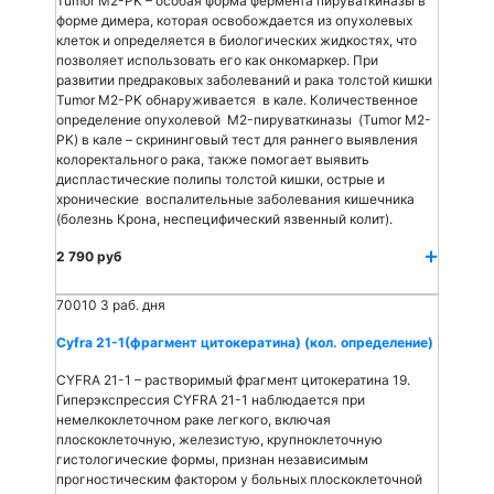
Tumor M2-PK – особая форма фермента пируваткиназы в
форме димера, которая освобождается из опухолевых
клеток и определяется в биологических жидкостях, что
позволяет использовать его как онкомаркер. При
развитии предраковых заболеваний и рака толстой кишки
Tumor M2-PK обнаруживается в кале. Количественное
определение опухолевой M2-пируваткиназы (Tumor M2-
PK) в кале – скрининговый тест для раннего выявления
колоректального рака, также помогает выявить
диспластические полипы толстой кишки, острые и
хронические воспалительные заболевания кишечника
(болезнь Крона, неспецифический язвенный колит).
2 790 руб
70010
3 раб. дня
Cyfra 21-1(фрагмент цитокератина) (кол. определение)
CYFRA 21-1 – растворимый фрагмент цитокератина 19.
Гиперэкспрессия CYFRA 21-1 наблюдается при
немелкоклеточном раке легкого, включая
плоскоклеточную, железистую, крупноклеточную
гистологические формы, признан независимым
прогностическим фактором у больных плоскоклеточной